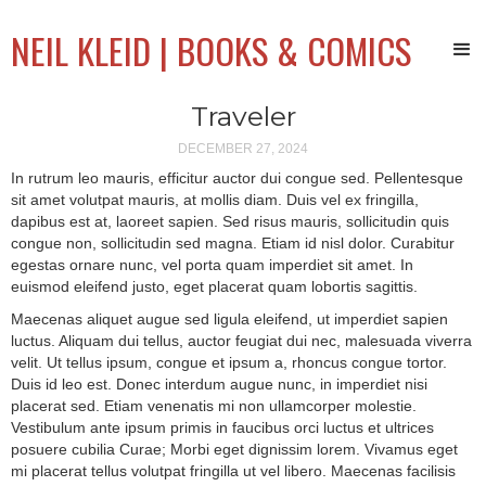
NEIL KLEID | BOOKS & COMICS
Traveler
DECEMBER 27, 2024
In rutrum leo mauris, efficitur auctor dui congue sed. Pellentesque
sit amet volutpat mauris, at mollis diam. Duis vel ex fringilla,
dapibus est at, laoreet sapien. Sed risus mauris, sollicitudin quis
congue non, sollicitudin sed magna. Etiam id nisl dolor. Curabitur
egestas ornare nunc, vel porta quam imperdiet sit amet. In
euismod eleifend justo, eget placerat quam lobortis sagittis.
Maecenas aliquet augue sed ligula eleifend, ut imperdiet sapien
luctus. Aliquam dui tellus, auctor feugiat dui nec, malesuada viverra
velit. Ut tellus ipsum, congue et ipsum a, rhoncus congue tortor.
Duis id leo est. Donec interdum augue nunc, in imperdiet nisi
placerat sed. Etiam venenatis mi non ullamcorper molestie.
Vestibulum ante ipsum primis in faucibus orci luctus et ultrices
posuere cubilia Curae; Morbi eget dignissim lorem. Vivamus eget
mi placerat tellus volutpat fringilla ut vel libero. Maecenas facilisis